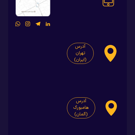
آدرس
تهران
(ایران)
آدرس
هامبورگ
(آلمان)