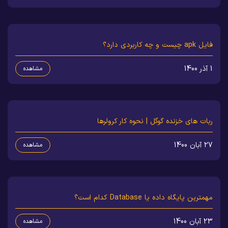
فایل apk چیست و چه کاربردی دارد؟
1 آذر 1400
مشاهده
ربات های خزنده گوگل | نحوه کار کرولرها
27 آبان 1400
مشاهده
مهمترین پایگاه داده یا Database کدام است؟
23 آبان 1400
مشاهده