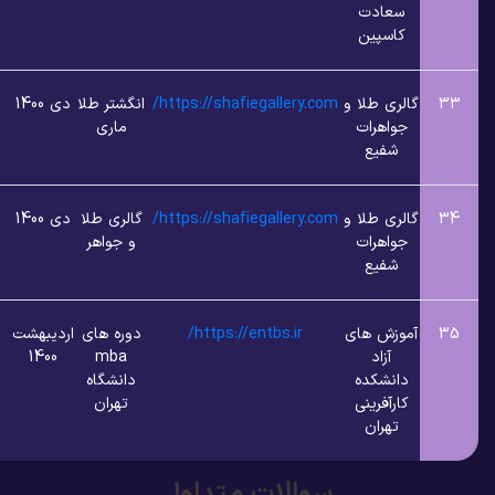
ادت
پین
 طلا و
https://shafiegallery.com/
انگشتر طلا
دی 1400
2
2
هرات
ماری
یع
 طلا و
https://shafiegallery.com/
گالری طلا
دی 1400
4
2
هرات
و جواهر
یع
ش های
https://entbs.ir/
دوره های
اردیبهشت
5
2
زاد
mba
1400
شکده
دانشگاه
فرینی
تهران
ران