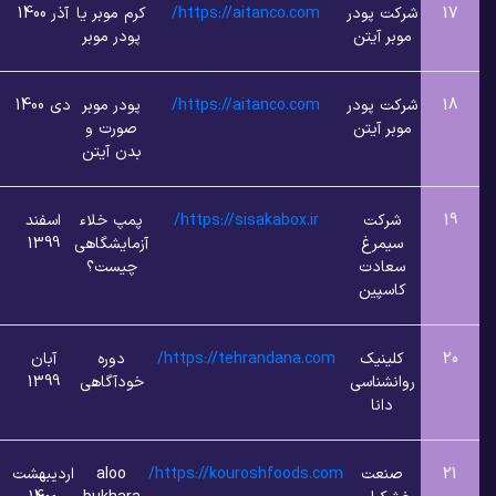
 پودر
https://aitanco.com/
کرم موبر یا
آذر 1400
6
1
 آیتن
پودر موبر
 پودر
https://aitanco.com/
پودر موبر
دی 1400
6
1
 آیتن
صورت و
بدن آیتن
کت
https://sisakabox.ir/
پمپ خلاء
اسفند
6
1
مرغ
آزمایشگاهی
1399
ادت
چیست؟
پین
ینیک
https://tehrandana.com/
دوره
آبان
6
1
شناسی
خودآگاهی
1399
انا
عت
https://kouroshfoods.com/
aloo
اردیبهشت
6
1