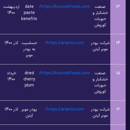
عت
https://kouroshfoods.com/
date
اردیبهشت
4
1
بار و
paste
1400
وبات
benefits
روش
 پودر
https://aitanco.com/
حساسیت
آذر 1400
5
1
 آیتن
به پودر
موبر
عت
https://kouroshfoods.com/
dried
خرداد
5
1
بار و
cherry
1400
وبات
plum
روش
 پودر
https://aitanco.com/
پودر موبر
آذر 1400
6
1
 آیتن
آیتن