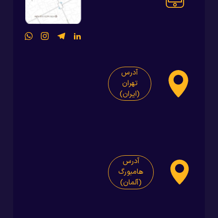
آدرس
تهران
(ایران)
آدرس
هامبورگ
(آلمان)