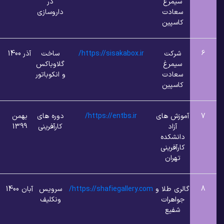
مرغ
در
ادت
داروسازی
پین
کت
https://sisakabox.ir/
ساخت
آذر 1400
1
1
مرغ
گلاوباکس
ادت
و انکوباتور
پین
ش های
https://entbs.ir/
دوره های
بهمن
2
1
زاد
کارآفرینی
1399
شکده
فرینی
ران
 طلا و
https://shafiegallery.com/
سرویس
آبان 1400
2
1
هرات
ونکلیف
یع