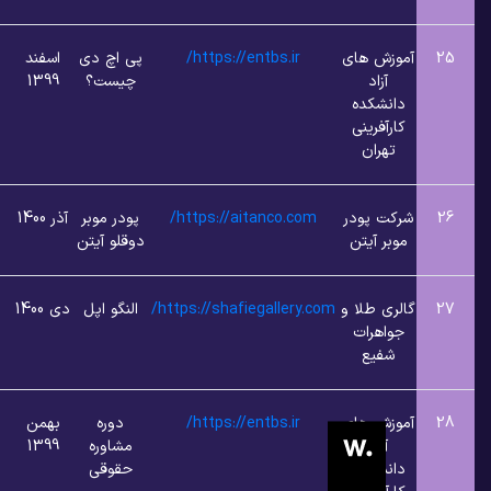
ش های
https://entbs.ir/
پی اچ دی
اسفند
8
1
زاد
چیست؟
1399
شکده
فرینی
ران
 پودر
https://aitanco.com/
پودر موبر
آذر 1400
8
1
 آیتن
دوقلو آیتن
 طلا و
https://shafiegallery.com/
النگو اپل
دی 1400
8
1
هرات
یع
ش های
https://entbs.ir/
دوره
بهمن
9
1
زاد
مشاوره
1399
شکده
حقوقی