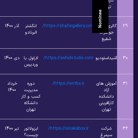
فرینی
ران
 طلا و
https://shafiegallery.com/
انگشتر
آذر 1400
9
1
هرات
البرنادو
یع
ستودیو
https://ashidstudio.com/
لاراول یا
دی 1400
9
1
وردپرس
ش های
https://entbs.ir/
دوره
خرداد
1
2
زاد
مدیریت
1400
شکده
کسب و کار
فرینی
دانشگاه
ران
تهران
کت
https://sisakabox.ir/
ایزولاتور
تیر 1400
1
2
مرغ
چیست؟