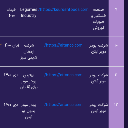
عت
https://kouroshfoods.com/
Legumes
خرداد
2
1
بار و
Industry
1400
وبات
روش
 پودر
https://aitanco.com/
شرکت
آبان 1400
2 و 3
1
 آیتن
ارمغان
شیمی سبز
 پودر
https://aitanco.com/
بهترین
دی 1400
3
1
 آیتن
پودر موبر
برای آقایان
 پودر
https://aitanco.com/
پودر موبر
دی 1400
3
1
 آیتن
بدون بو
آیتن