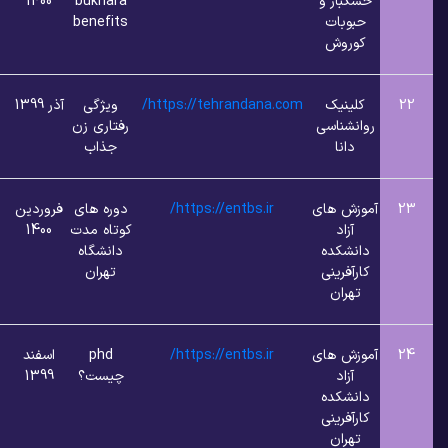
بار و
bukhara
1400
وبات
benefits
روش
ینیک
https://tehrandana.com/
ویژگی
آذر 1399
7
1
شناسی
رفتاری زن
انا
جذاب
ش های
https://entbs.ir/
دوره های
فروردین
8
1
زاد
کوتاه مدت
1400
شکده
دانشگاه
فرینی
تهران
ران
ش های
https://entbs.ir/
phd
اسفند
8
1
زاد
چیست؟
1399
شکده
فرینی
ران