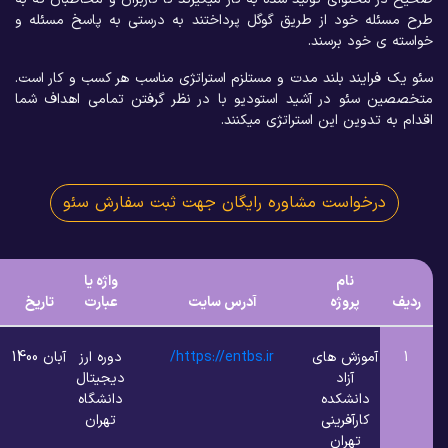
د از طریق گوگل پرداختند به درستی به پاسخ مسئله و
برسند.
 بلند مدت و مستلزم استراتژی مناسب هر کسب و کار است.
در آشید استودیو با در نظر گرفتن تمامی اهداف شما
 این استراتژی میکنند.
ست مشاوره رایگان جهت ثبت سفارش سئو
ام
واژه یا
وژه
آدرس سایت
عبارت
تاریخ
رتبه
صفحه
ش های
https://entbs.ir/
دوره ارز
آبان 1400
1
1
زاد
دیجیتال
شکده
دانشگاه
فرینی
تهران
ران