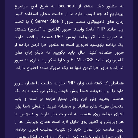
به منظور درک بیشتر از localhost به شرح این موضوع
بپردازیم که چه لزومی دارد ما از هاست محلی استفاده کنیم.
زبان های کامپیوتری سمت سرور ( Server Side ) یا تحت
وب مانند PHP کاملا وابسته سرور (آفلاین یا آنلاین) هستند
به عبارتی شما اگر برنامه نویس PHP هستید و قصد دارید
یک برنامه بنویسید ضروری است به منظور اجرا کردن برنامه از
سرور استفاده کنید. حال باید بگوییم که دیگر زبان های
کامپیوتری مانند HTML، CSS و جاوا اسکریپت نیازی به سرور
ندارند و برای اجرا کردن تنها به یک مرورگر ساده احتیاج دارند.
همانطور که گفته شد، زبان PHP نیاز به هاست یا همان سرور
دارد با این تعریف، حتما پیش خودتان فکر می کنید باید یک
هاست بخرید ولی این روش بسیار هزینه بر است و باید
متحمل هزینه های سالیانه و ماهیانه شوید از طرفی شما برای
اجرای برنامه روی هاست به اینترنت نیاز دارید و همچنین با
هر ویرایش و تغییر روی فایل لازم است همان ویرایش ها را
روی هاست نیز اعمال کنید در نتیجه عملیات اجرای برنامه،
وقت شما را تلف خواهد کرد. اما نگران نباشید، لوکال هاست