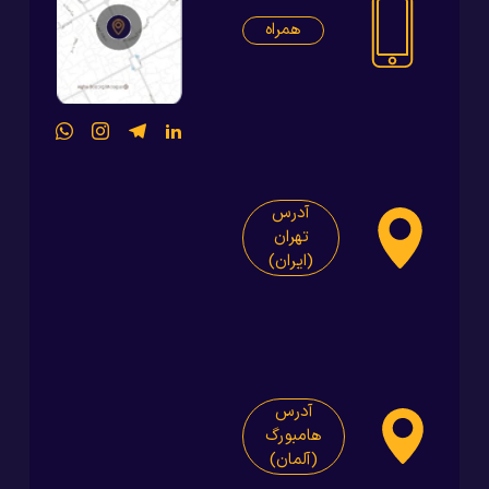
همراه
آدرس
تهران
(ایران)
آدرس
هامبورگ
(آلمان)