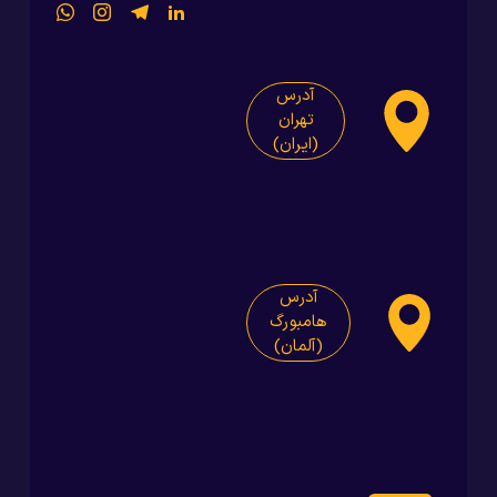
آدرس
تهران
(ایران)
آدرس
هامبورگ
(آلمان)