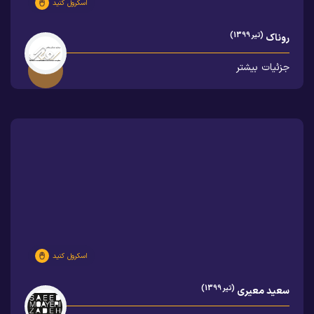
اسکرول کنید
(تیر 1399)
روناک
جزئیات بیشتر
اسکرول کنید
(تیر 1399)
سعید معیری