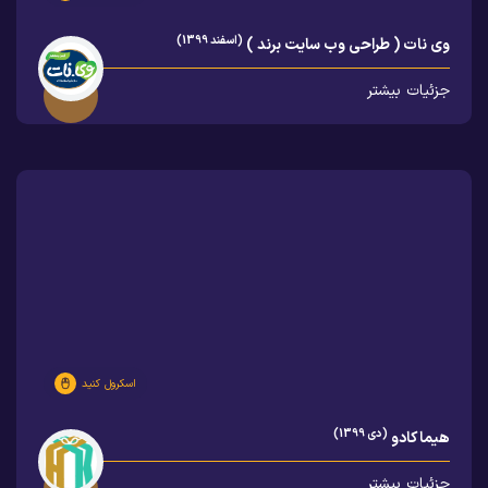
(اسفند 1399)
وی نات ( طراحی وب سایت برند )
جزئیات بیشتر
اسکرول کنید
(دی 1399)
هیما کادو
جزئیات بیشتر