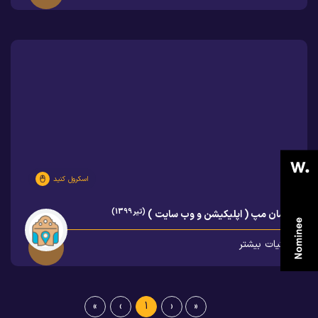
اسکرول کنید
(تیر 1399)
کاشان مپ ( اپلیکیشن و وب سایت )
جزئیات بیشتر
»
›
1
‹
«